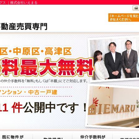
グス ｜株式会社いえまる
11
件
公開中です！