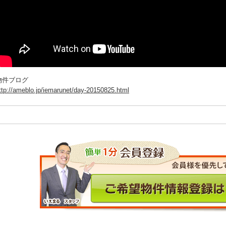
物件ブログ
ttp://ameblo.jp/iemarunet/day-20150825.html