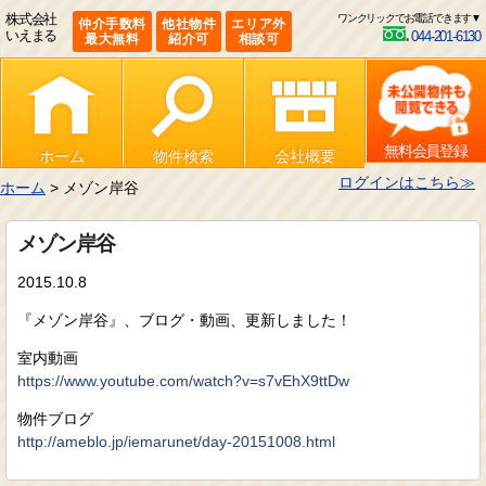
株式会社
ワンクリックでお電話できます▼
仲介手数料
他社物件
エリア外
いえまる
044-201-6130
最大無料
紹介可
相談可
無料会員登録
ホーム
物件検索
会社概要
ログインはこちら≫
ホーム
> メゾン岸谷
メゾン岸谷
2015.10.8
『メゾン岸谷』、ブログ・動画、更新しました！
室内動画
https://www.youtube.com/watch?v=s7vEhX9ttDw
物件ブログ
http://ameblo.jp/iemarunet/day-20151008.html