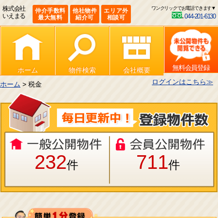
株式会社
ワンクリックでお電話できます▼
仲介手数料
他社物件
エリア外
いえまる
044-201-6130
最大無料
紹介可
相談可
無料会員登録
ホーム
物件検索
会社概要
ログインはこちら≫
ホーム
> 税金
232
711
件
件