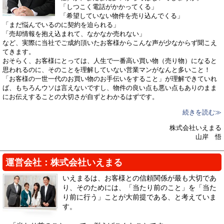
「しつこく電話がかかってくる」
「希望していない物件を売り込んでくる」
「まだ悩んでいるのに契約を迫られる」
「売却情報を抱え込まれて、なかなか売れない」
など、実際に当社でご成約頂いたお客様からこんな声が少なからず聞こえ
てきます。
おそらく、お客様にとっては、人生で一番高い買い物（売り物）になると
思われるのに、そのことを理解していない営業マンがなんと多いこと！
「お客様の一世一代のお買い物のお手伝いをすること」が理解できていれ
ば、もちろんウソは言えないですし、物件の良い点も悪い点もありのまま
にお伝えすることの大切さが自ずとわかるはずです。
続きを読む≫
株式会社いえまる
山岸 悟
運営会社：株式会社いえまる
いえまるは、お客様との信頼関係が最も大切であ
り、そのためには、「当たり前のこと」を「当た
り前に行う」ことが大前提である、と考えていま
す。