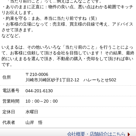
「当たり前のこと」って…例えばこんなことです。
・ありのままに正直に：物件の良い点、悪い点はわかる範囲でキッチ
リお伝えします。
・約束を守る：まあ、本当に当たり前ですね（笑）
・お客様の立場になって：売主様、買主様の目線で考え、アドバイス
させて頂きます。
などなど。
いえまるは、その他いろいろな「当たり前のこと」を行うことによっ
て、お客様に信頼して頂ける会社を目指しています！ その結果、最終
的にいえまるを選んで頂き、不動産の購入・売却をして頂ければ幸い
です。
〒210-0006
住所
川崎市川崎区砂子1丁目2-12 ハレーちとせ502
電話番号
044-201-6130
営業時間
10：00～20：00
定休日
水曜日
代表者
山岸 悟
会社概要・店舗紹介はこちら