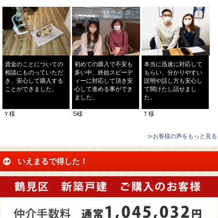
資金のことについての
初めての購入で不安も
本当に迅速に対応して
相談にものっていただ
多い中、終始スピーデ
もらい、分かりやすい
き、安心して購入する
ィーに対応して頂き安
説明や話し方も安心し
ことができました。
心して進める事ができ
て聞けたし話せまし
ました。
た。
Ｙ様
S様
Ｔ様
≫お客様の声をもっと見る
いえまるで得した！