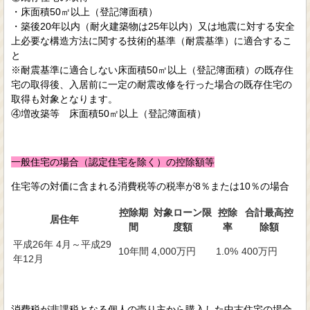
・床面積50㎡以上（登記簿面積）
・築後20年以内（耐火建築物は25年以内）又は地震に対する安全
上必要な構造方法に関する技術的基準（耐震基準）に適合するこ
と
※耐震基準に適合しない床面積50㎡以上（登記簿面積）の既存住
宅の取得後、入居前に一定の耐震改修を行った場合の既存住宅の
取得も対象となります。
④増改築等 床面積50㎡以上（登記簿面積）
一般住宅の場合（認定住宅を除く）の控除額等
住宅等の対価に含まれる消費税等の税率が8％または10％の場合
控除期
対象ローン限
控除
合計最高控
居住年
間
度額
率
除額
平成26年 4月～平成29
10年間
4,000万円
1.0%
400万円
年12月
消費税が非課税となる個人の売り主から購入した中古住宅の場合