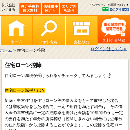
株式会社
ワンクリックでお電話できます▼
仲介手数料
他社物件
エリア外
いえまる
044-201-6130
最大無料
紹介可
相談可
無料会員登録
ホーム
物件検索
会社概要
ログインはこちら≫
ホーム
> 住宅ローン控除
住宅ローン控除
住宅ローン減税が受けられるかチェックしてみましょう
住宅ローン減税とは？
新築・中古住宅を住宅ローン等の借入金をもって取得した場合、
又は増改築等をした場合で、一定の用件を満たす場合は、その借
入金の年末残高に一定の控除率を掛けた金額を10年間のうち一定
の要件を満たす年分の所得税額（控除しきれない場合には翌年分
の住民税額）から控除することができます。この控除を住宅ロー